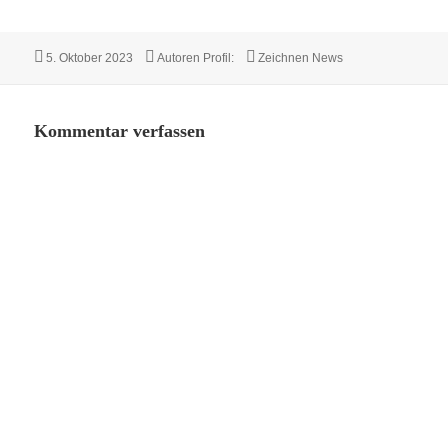
Veröffentlicht
Autor
Kategorien
5. Oktober 2023
Autoren Profil:
Zeichnen News
am
Kommentar verfassen