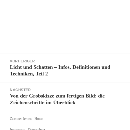
Beitragsnavigation
VORHERIGER
Licht und Schatten – Infos, Definitionen und
Vorheriger
Techniken, Teil 2
Beitrag:
NÄCHSTER
Von der Grobskizze zum fertigen Bild: die
Nächster
Zeichenschritte im Überblick
Beitrag:
Zeichnen lernen
- Home
Impressum - Datenschutz