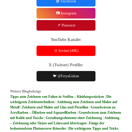
📘 Facebook
📷 Instagram
📌 Pinterest
YouTube Kanäle:
🎨 Sevilart (40K)
X (Twitter) Profile:
🐦 @FeryaGulcan
Weitere Blogbeiträge
Tipps zum Zeichnen von Falten in Stoffen – Kleidungsstücken
|
Die
wichtigsten Zeichentechniken
|
Anleitung zum Zeichnen und Malen auf
Metall
|
Zeichnen und Malen auf Glas und Porzellan
|
Grundwissen zu
Acrylfarben – Ölfarben und Aquarellfarben
|
Grundwissen zum Zeichnen
mit Kohle und Tusche
|
Gestaltungselemente einer Zeichnung
|
Anleitung
– Zeichnung oder Skizze auf Leinwand übertragen
|
Einige der
bedeutendsten Plattencover-Künstler
|
Die wichtigsten Tipps und Tricks