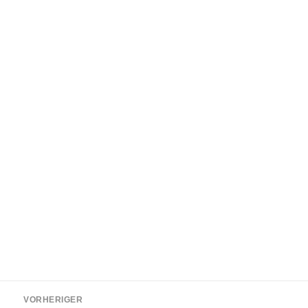
Beitragsnavigation
VORHERIGER