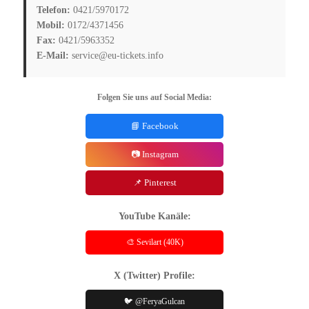
Telefon:
0421/5970172
Mobil:
0172/4371456
Fax:
0421/5963352
E-Mail:
service@eu-tickets.info
Folgen Sie uns auf Social Media:
📘 Facebook
📷 Instagram
📌 Pinterest
YouTube Kanäle:
🎨 Sevilart (40K)
X (Twitter) Profile:
🐦 @FeryaGulcan